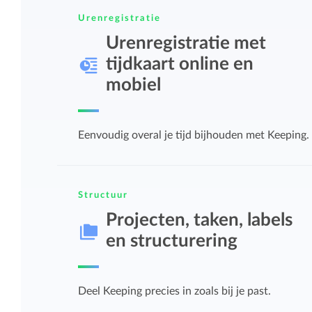
Overzicht en structuur houden
Urenregistratie
Deel Keeping precies in zoals bij je past.
Urenregistratie met
Houd overzicht en pas de structuur aan
tijdkaart online en
die bij jou en je organisatie past.
Rapportage dashboards
mobiel
Eenvoudig direct inzicht in de uren van je
team of jezelf.
Eenvoudig overal je tijd bijhouden met Keeping.
Structuur
Projecten, taken, labels
en structurering
Deel Keeping precies in zoals bij je past.