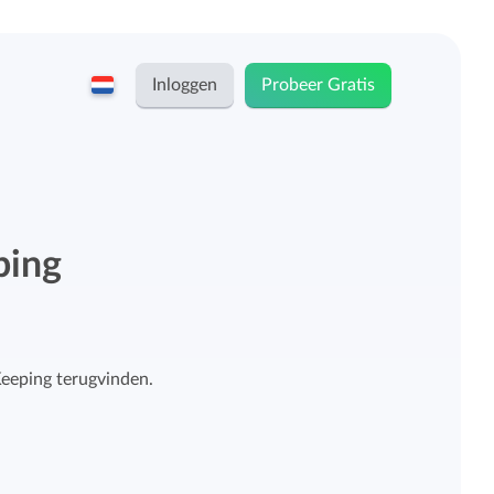
Inloggen
Probeer Gratis
English
Keeping voor...
Nederlands
Tarieven
ping
ZZP-ers en zelfstandigen
Teams
Bedrijven
Keeping terugvinden.
Persoonlijk urendashboard
Stichtingen en non-profit
Salarisadministratie koppelingen