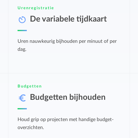
Budget bijhouden
Urenregistratie
Eenvoudig uren factureren met bekende
Houd grip op projecten met handige budget-
De variabele tijdkaart
boekhoudpakketten.
overzichten.
Bekijk alle oplossingen
Uren nauwkeurig bijhouden per minuut of per
Facturatiekoppelingen
dag.
Eenvoudig uren factureren met bekende
boekhoudpakketten.
Budgetten
Budgetten bijhouden
Houd grip op projecten met handige budget-
overzichten.