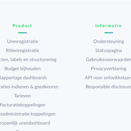
Product
Informatie
Urenregistratie
Ondersteuning
Rittenregistratie
Statuspagina
cten, labels en structurering
Gebruiksvoorwaarde
Budget bijhouden
Privacyverklaring
Rapportage dashboards
API voor ontwikkelaar
raties indienen & goedkeuren
Responsible disclosur
Tarieven
Facturatiekoppelingen
isadministratie koppelingen
rsoonlijk urendashboard