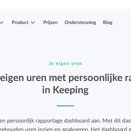
Product
Prijzen
Ondersteuning
Blog
Meer functies
Registraties indienen & goedkeuren
Je eigen uren
Eenvoudig uren en verlof indien en laten
Registraties indienen & goedkeuren
goedkeuren.
n eigen uren met persoonlijke 
Eenvoudig uren en verlof indien en laten
in Keeping
goedkeuren.
Mobiele app's
Verlof- en verzuimregistratie
Overal je uren bijhouden, ook onderweg.
Eenvoudig ziekte en afwezigheid registreren.
en persoonlijk rapportage dashboard aan. Met dit das
Facturatiekoppelingen
jgehouden uren inzien en analyseren. Het dashboard ge