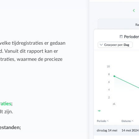
elke tijdregistraties er gedaan
. Vanuit dit rapport kan er
straties, waarmee de precieze
raties
;
 zijn.
estanden;