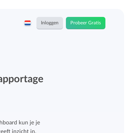
Inloggen
Probeer Gratis
English
Keeping voor...
Nederlands
Tarieven
ZZP-ers en zelfstandigen
rapportage
Teams
Bedrijven
Persoonlijk urendashboard
Stichtingen en non-profit
hboard kun je je
Salarisadministratie koppelingen
eft inzicht in,