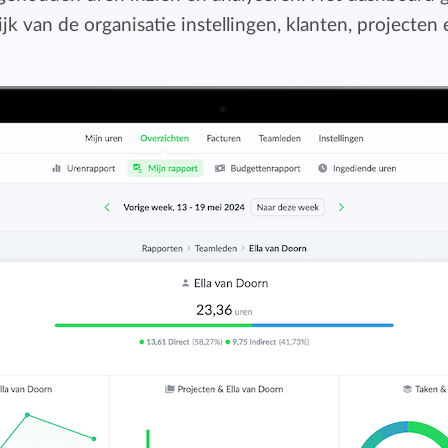
Budget bijhouden
ijk van de organisatie instellingen, klanten, projecten 
Eenvoudig uren factureren met bekende
Houd grip op projecten met handige budget-
boekhoudpakketten.
overzichten.
Bekijk alle oplossingen
Facturatiekoppelingen
Eenvoudig uren factureren met bekende
boekhoudpakketten.