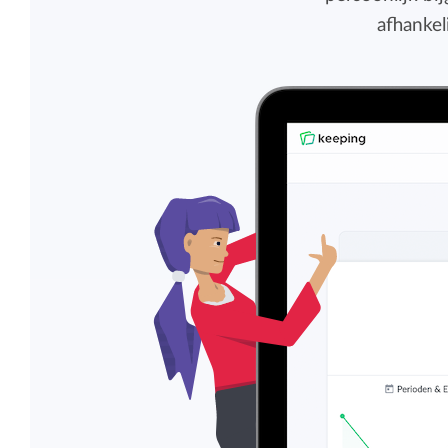
Overzicht en structuur houden
afhankel
Deel Keeping precies in zoals bij je past.
Houd overzicht en pas de structuur aan
die bij jou en je organisatie past.
Rapportage dashboards
Eenvoudig direct inzicht in de uren van je
team of jezelf.