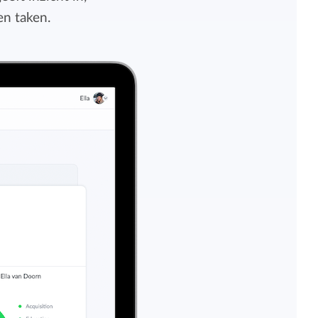
en taken.
Importeren en exporteren
Bekijk alle functies