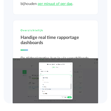
bijhouden
per minuut of per dag
.
Overzichtelijk
Handige real time rapportage
dashboards
De tijdregistraties kun je via verschillende
rapportagedashboards bekijken, zodat je
direct inzicht hebt in
geregistreerde uren
en
budgetten
.