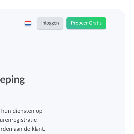
Inloggen
Probeer Gratis
English
Keeping voor...
Nederlands
Tarieven
ZZP-ers en zelfstandigen
eeping
Teams
Bedrijven
Persoonlijk urendashboard
k hun diensten op
Stichtingen en non-profit
urenregistratie
Salarisadministratie koppelingen
rden aan de klant.