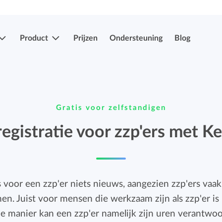
Product
Prijzen
Ondersteuning
Blog
Meer functies
Registraties indienen & goedkeuren
Gratis voor zelfstandigen
Eenvoudig uren en verlof indien en laten
Registraties indienen & goedkeuren
goedkeuren.
egistratie voor zzp'ers met K
Eenvoudig uren en verlof indien en laten
goedkeuren.
Mobiele app's
is voor een zzp'er niets nieuws, aangezien zzp'ers vaa
Verlof- en verzuimregistratie
Overal je uren bijhouden, ook onderweg.
nen. Juist voor mensen die werkzaam zijn als zzp'er is 
Eenvoudig ziekte en afwezigheid registreren.
ze manier kan een zzp'er namelijk zijn uren verantwoo
Facturatiekoppelingen