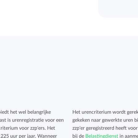
biedt het wel belangrijke
Het urencriterium wordt gereke
st is urenregistratie voor een
gekeken naar gewerkte uren bi
riterium voor zzp'ers. Het
zzp'er geregistreerd heeft vo
1225 uur per jaar. Wanneer
bij de
Belastingdienst
in aanmer