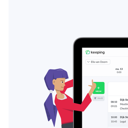
Overzicht en structuur houden
Deel Keeping precies in zoals bij je past.
Houd overzicht en pas de structuur aan
die bij jou en je organisatie past.
Rapportage dashboards
Eenvoudig direct inzicht in de uren van je
team of jezelf.