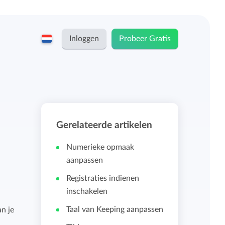
Inloggen
Probeer Gratis
English
Keeping voor...
Nederlands
Tarieven
Gerelateerde artikelen
ZZP-ers en zelfstandigen
Teams
Numerieke opmaak
Bedrijven
aanpassen
Registraties indienen
Persoonlijk urendashboard
inschakelen
Stichtingen en non-profit
Taal van Keeping aanpassen
n je
Salarisadministratie koppelingen