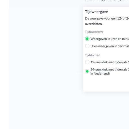
Overzicht en structuur houden
Deel Keeping precies in zoals bij je past.
Houd overzicht en pas de structuur aan
die bij jou en je organisatie past.
Rapportage dashboards
Eenvoudig direct inzicht in de uren van je
team of jezelf.