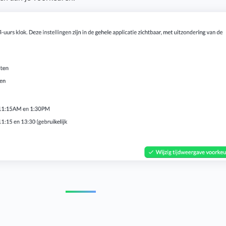
Budget bijhouden
Eenvoudig uren factureren met bekende
Houd grip op projecten met handige budget-
boekhoudpakketten.
overzichten.
Bekijk alle oplossingen
Facturatiekoppelingen
Eenvoudig uren factureren met bekende
boekhoudpakketten.