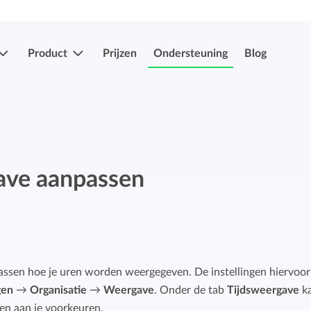
Product
Prijzen
Ondersteuning
Blog
Meer functies
Registraties indienen & goedkeuren
Eenvoudig uren en verlof indien en laten
ave aanpassen
Registraties indienen & goedkeuren
goedkeuren.
Eenvoudig uren en verlof indien en laten
goedkeuren.
Mobiele app's
Verlof- en verzuimregistratie
Overal je uren bijhouden, ook onderweg.
passen hoe je uren worden weergegeven. De instellingen hiervoor
Eenvoudig ziekte en afwezigheid registreren.
gen
→
Organisatie
→
Weergave
. Onder de tab
Tijdsweergave
ka
Facturatiekoppelingen
en aan je voorkeuren.