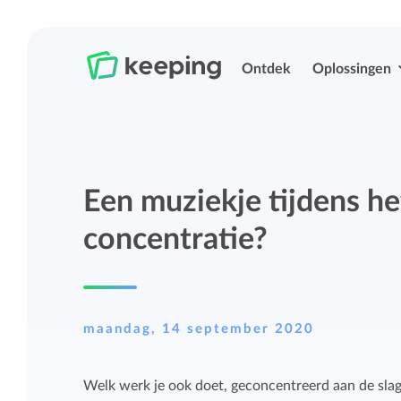
Ontdek
Oplossingen
Tijd bijhouden
Urenregistratie
Een muziekje tijdens he
Eenvoudig overal je tijd bijhouden met
Eenvoudig overal je tijd bijhouden met
Keeping.
Keeping.
concentratie?
Projecten en budgetten beheren
Rittenregistratie
maandag, 14 september 2020
Meer grip op projecten en budgetten met
Eenvoudig je kilometers bijhouden.
uitgebreide rapportages.
Welk werk je ook doet, geconcentreerd aan de slag 
Projecten, labels en structurering