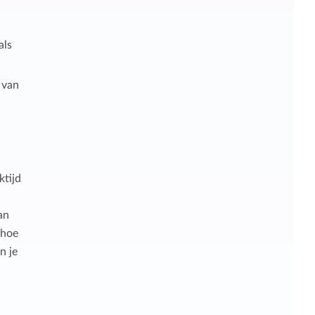
als
 van
ktijd
an
 hoe
n je