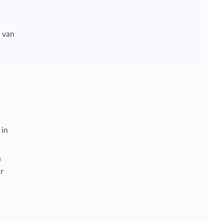
f van
 in
n
r