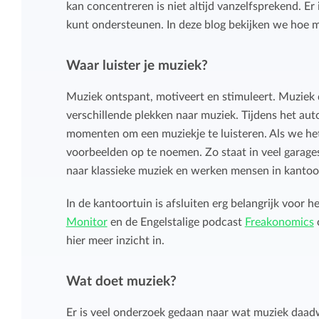
kan concentreren is niet altijd vanzelfsprekend. E
Overzicht en structuur houden
kunt ondersteunen. In deze blog bekijken we hoe 
Deel Keeping precies in zoals bij je past.
Houd overzicht en pas de structuur aan
die bij jou en je organisatie past.
Waar luister je muziek?
Rapportage dashboards
Muziek ontspant, motiveert en stimuleert. Muziek 
Eenvoudig direct inzicht in de uren van je
verschillende plekken naar muziek. Tijdens het auto
team of jezelf.
momenten om een muziekje te luisteren. Als we het 
voorbeelden op te noemen. Zo staat in veel garages
naar klassieke muziek en werken mensen in kantoo
In de kantoortuin is afsluiten erg belangrijk voor
Monitor
en de Engelstalige podcast
Freakonomics
o
hier meer inzicht in.
Wat doet muziek?
Er is veel onderzoek gedaan naar wat muziek daadw