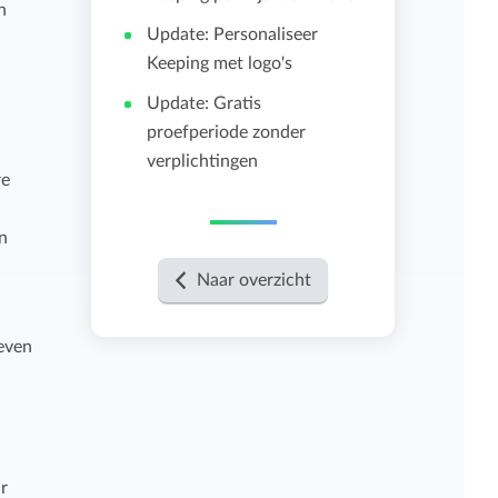
n
Update: Personaliseer
Importeren en exporteren
Keeping met logo's
Update: Gratis
Bekijk alle functies
proefperiode zonder
verplichtingen
re
n
Naar overzicht
geven
r