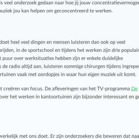
r is veel onderzoek gedaan naar hoe jij jouw concentratievermoge
Budget bijhouden
muziek jou kan helpen om geconcentreerd te werken.
Eenvoudig uren factureren met bekende
Houd grip op projecten met handige budget-
boekhoudpakketten.
overzichten.
Bekijk alle oplossingen
doet heel veel dingen en mensen luisteren dan ook op veel
Facturatiekoppelingen
rijden, in de sportschool en tijdens het werken zijn drie populai
Eenvoudig uren factureren met bekende
puur over werksituaties hebben zijn er enkele duidelijke
boekhoudpakketten.
 de radio altijd aan, luisteren sommige chirurgen tijdens ingrepe
rtuinen vaak met oordopjes in waar hun eigen muziek uit komt.
 het creëren van focus. De afleveringen van het TV-programma
De
ver het werken in kantoortuinen zijn bijzonder interessant en 
erkelijk met ons doet. Er zijn onderzoekers die beweren dat naa