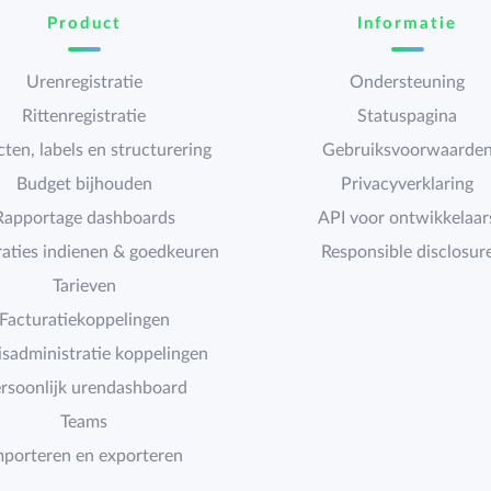
Product
Informatie
Urenregistratie
Ondersteuning
Rittenregistratie
Statuspagina
cten, labels en structurering
Gebruiksvoorwaarde
Budget bijhouden
Privacyverklaring
Rapportage dashboards
API voor ontwikkelaar
raties indienen & goedkeuren
Responsible disclosur
Tarieven
Facturatiekoppelingen
isadministratie koppelingen
rsoonlijk urendashboard
Teams
mporteren en exporteren