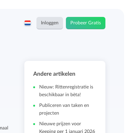
Inloggen
Probeer Gratis
English
Keeping voor...
Nederlands
Tarieven
Andere artikelen
ZZP-ers en zelfstandigen
Teams
Nieuw: Rittenregistratie is
Bedrijven
beschikbaar in bèta!
Publiceren van taken en
Persoonlijk urendashboard
projecten
Stichtingen en non-profit
Nieuwe prijzen voor
Salarisadministratie koppelingen
maal
Keeping per 1 januari 2026