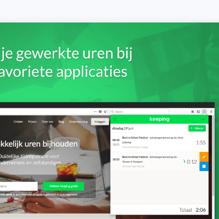
Budget bijhouden
Eenvoudig uren factureren met bekende
Houd grip op projecten met handige budget-
boekhoudpakketten.
overzichten.
Bekijk alle oplossingen
Facturatiekoppelingen
Eenvoudig uren factureren met bekende
boekhoudpakketten.