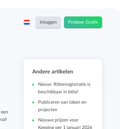
Inloggen
Probeer Gratis
English
Keeping voor...
Nederlands
Tarieven
Andere artikelen
ZZP-ers en zelfstandigen
Teams
Nieuw: Rittenregistratie is
Bedrijven
beschikbaar in bèta!
Publiceren van taken en
Persoonlijk urendashboard
projecten
Stichtingen en non-profit
 een
anaf
Nieuwe prijzen voor
Salarisadministratie koppelingen
Keeping per 1 januari 2026