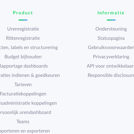
Product
Informatie
Urenregistratie
Ondersteuning
Rittenregistratie
Statuspagina
cten, labels en structurering
Gebruiksvoorwaarde
Budget bijhouden
Privacyverklaring
Rapportage dashboards
API voor ontwikkelaar
raties indienen & goedkeuren
Responsible disclosur
Tarieven
Facturatiekoppelingen
isadministratie koppelingen
rsoonlijk urendashboard
Teams
mporteren en exporteren