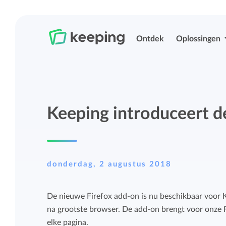
Ontdek
Oplossingen
Tijd bijhouden
Urenregistratie
Keeping introduceert d
Eenvoudig overal je tijd bijhouden met
Eenvoudig overal je tijd bijhouden met
Keeping.
Keeping.
Projecten en budgetten beheren
Rittenregistratie
donderdag, 2 augustus 2018
Meer grip op projecten en budgetten met
Eenvoudig je kilometers bijhouden.
De nieuwe Firefox add-on is nu beschikbaar voor
uitgebreide rapportages.
na grootste browser. De add-on brengt voor onze F
Projecten, labels en structurering
elke pagina.