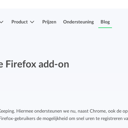
Product
Prijzen
Ondersteuning
Blog
Meer functies
Registraties indienen & goedkeuren
e Firefox add-on
Eenvoudig uren en verlof indien en laten
Registraties indienen & goedkeuren
goedkeuren.
Eenvoudig uren en verlof indien en laten
goedkeuren.
Mobiele app's
Verlof- en verzuimregistratie
Overal je uren bijhouden, ook onderweg.
 Keeping. Hiermee ondersteunen we nu, naast Chrome, ook de op
Eenvoudig ziekte en afwezigheid registreren.
irefox-gebruikers de mogelijkheid om snel uren te registreren v
Facturatiekoppelingen