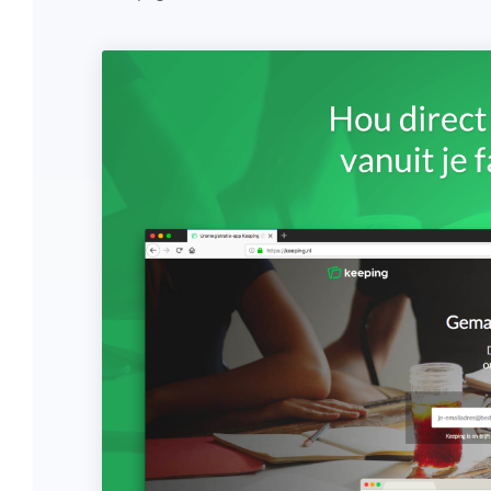
Overzicht en structuur houden
Deel Keeping precies in zoals bij je past.
Houd overzicht en pas de structuur aan
die bij jou en je organisatie past.
Rapportage dashboards
Eenvoudig direct inzicht in de uren van je
team of jezelf.