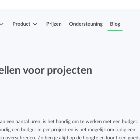
Product
Prijzen
Ondersteuning
Blog
Meer functies
Registraties indienen & goedkeuren
ellen voor projecten
Eenvoudig uren en verlof indien en laten
Registraties indienen & goedkeuren
goedkeuren.
Eenvoudig uren en verlof indien en laten
goedkeuren.
Mobiele app's
Verlof- en verzuimregistratie
Overal je uren bijhouden, ook onderweg.
van een aantal uren, is het handig om te werken met een budget.
Eenvoudig ziekte en afwezigheid registreren.
udig een budget in per project en is het mogelijk om tijdig een
Facturatiekoppelingen
en overschreden. Zo ben je alijd op de hoogte en loont een goed