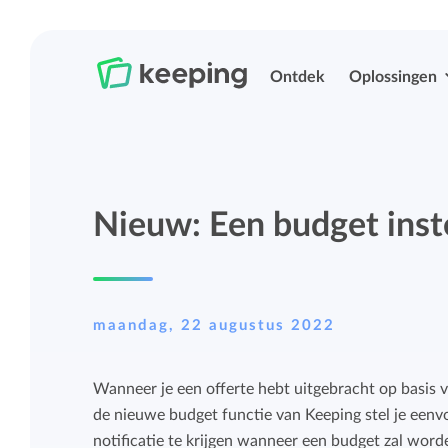
Ontdek
Oplossingen
Tijd bijhouden
Urenregistratie
Nieuw: Een budget inst
Eenvoudig overal je tijd bijhouden met
Eenvoudig overal je tijd bijhouden met
Keeping.
Keeping.
Projecten en budgetten beheren
Rittenregistratie
maandag, 22 augustus 2022
Meer grip op projecten en budgetten met
Eenvoudig je kilometers bijhouden.
Wanneer je een offerte hebt uitgebracht op basis 
uitgebreide rapportages.
de nieuwe budget functie van Keeping stel je eenvo
Projecten, labels en structurering
notificatie te krijgen wanneer een budget zal word