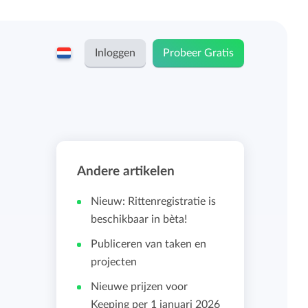
Inloggen
Probeer Gratis
English
Keeping voor...
Nederlands
Tarieven
Andere artikelen
ZZP-ers en zelfstandigen
Teams
Nieuw: Rittenregistratie is
Bedrijven
beschikbaar in bèta!
Publiceren van taken en
Persoonlijk urendashboard
projecten
Stichtingen en non-profit
Nieuwe prijzen voor
Salarisadministratie koppelingen
Keeping per 1 januari 2026