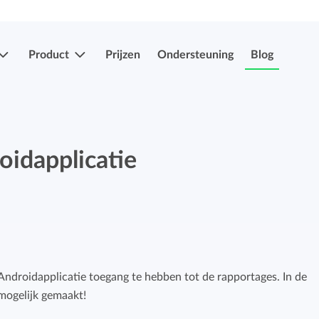
Product
Prijzen
Ondersteuning
Blog
Meer functies
Registraties indienen & goedkeuren
oidapplicatie
Eenvoudig uren en verlof indien en laten
Registraties indienen & goedkeuren
goedkeuren.
Eenvoudig uren en verlof indien en laten
goedkeuren.
Mobiele app's
Verlof- en verzuimregistratie
Overal je uren bijhouden, ook onderweg.
 Androidapplicatie toegang te hebben tot de rapportages. In de
Eenvoudig ziekte en afwezigheid registreren.
mogelijk gemaakt!
Facturatiekoppelingen