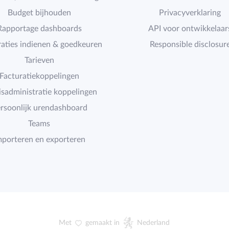
Budget bijhouden
Privacyverklaring
Rapportage dashboards
API voor ontwikkelaar
raties indienen & goedkeuren
Responsible disclosur
Tarieven
Facturatiekoppelingen
isadministratie koppelingen
rsoonlijk urendashboard
Teams
mporteren en exporteren
Met
gemaakt in
Nederland