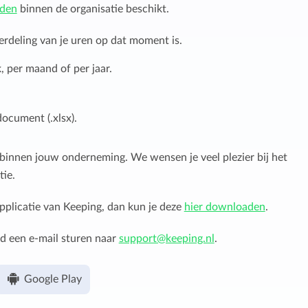
eden
binnen de organisatie beschikt.
erdeling van je uren op dat moment is.
, per maand of per jaar.
ocument (.xlsx).
n binnen jouw onderneming. We wensen je veel plezier bij het
tie.
plicatie van Keeping, dan kun je deze
hier downloaden
.
jd een e-mail sturen naar
support@keeping.nl
.
Google Play