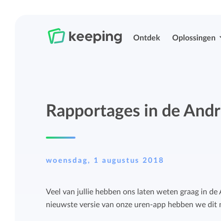
Ontdek
Oplossingen
Tijd bijhouden
Urenregistratie
Rapportages in de Andr
Eenvoudig overal je tijd bijhouden met
Eenvoudig overal je tijd bijhouden met
Keeping.
Keeping.
Projecten en budgetten beheren
Rittenregistratie
woensdag, 1 augustus 2018
Meer grip op projecten en budgetten met
Eenvoudig je kilometers bijhouden.
Veel van jullie hebben ons laten weten graag in de
uitgebreide rapportages.
nieuwste versie van onze uren-app hebben we dit 
Projecten, labels en structurering