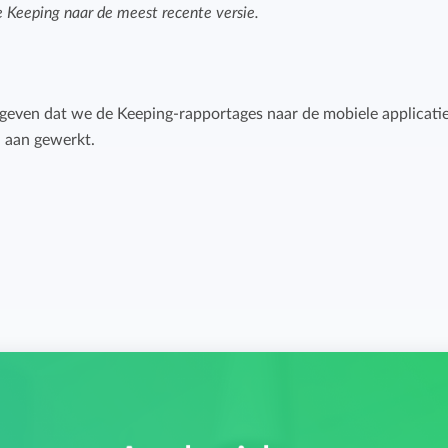
 Keeping naar de meest recente versie.
Budget bijhouden
Eenvoudig uren factureren met bekende
Houd grip op projecten met handige budget-
boekhoudpakketten.
overzichten.
even dat we de Keeping-rapportages naar de mobiele applicati
Bekijk alle oplossingen
Facturatiekoppelingen
 aan gewerkt.
Eenvoudig uren factureren met bekende
boekhoudpakketten.