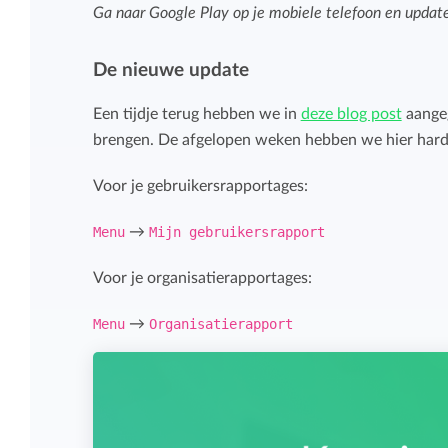
Overzicht en structuur houden
Ga naar Google Play op je mobiele telefoon en update
Deel Keeping precies in zoals bij je past.
Houd overzicht en pas de structuur aan
De nieuwe update
die bij jou en je organisatie past.
Rapportage dashboards
Een tijdje terug hebben we in
deze blog post
aangeg
brengen. De afgelopen weken hebben we hier hard
Eenvoudig direct inzicht in de uren van je
team of jezelf.
Voor je gebruikersrapportages:
Menu
→
Mijn gebruikersrapport
Voor je organisatierapportages:
Menu
→
Organisatierapport