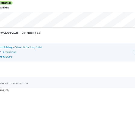
uren per taak, klant en project.
Budget bijhouden
Eenvoudig uren factureren met bekende
Houd grip op projecten met handige budget-
 de timetracker Keeping kun je gemakkelijk overzichten maken di
boekhoudpakketten.
overzichten.
jouw organisatie's effectiviteit.
Bekijk alle oplossingen
Facturatiekoppelingen
Probeer gratis de time tracking software van Keeping
Eenvoudig uren factureren met bekende
Ben je zzp'er? Dan kan je Keeping
GRATIS
gebruiken.
boekhoudpakketten.
ing.nl/