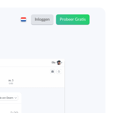
Inloggen
Probeer Gratis
English
Keeping voor...
Nederlands
Tarieven
ZZP-ers en zelfstandigen
tracker
Teams
Bedrijven
Persoonlijk urendashboard
erk of een project
Stichtingen en non-profit
‘time tracking’
Salarisadministratie koppelingen
e totaal bestede