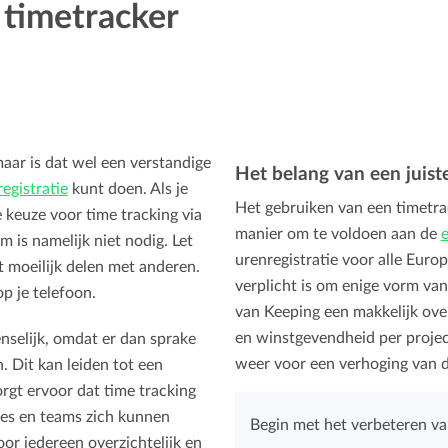
 timetracker
aar is dat wel een verstandige
Het belang van een juist
egistratie
kunt doen. Als je
Het gebruiken van een timetrac
e keuze voor time tracking via
manier om te voldoen aan de
e
 is namelijk niet nodig. Let
urenregistratie voor alle Europ
et moeilijk delen met anderen.
verplicht is om enige vorm van
p je telefoon.
van Keeping een makkelijk over
en winstgevendheid per projec
enselijk, omdat er dan sprake
weer voor een verhoging van 
. Dit kan leiden tot een
gt ervoor dat time tracking
ties en teams zich kunnen
Begin met het verbeteren van
oor iedereen overzichtelijk en