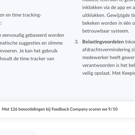
inklokken via de app en a
en en time tracking-
uitklokken. Gewijzigde t
:
bekeken worden in één o
betrouwbaar systeem.
n eenvoudig gebaseerd worden
Belastingvoordelen
Inko
omatische suggesties en slimme
afdrachtsvermindering zi
invoeren. Je kan het gebruik
medewerker heeft gewerk
t houdt de time tracker van
verantwoorden is het bel
veilig opslaat. Met Keepi
Met
126
beoordelingen bij Feedback Company scoren we
9
/
10