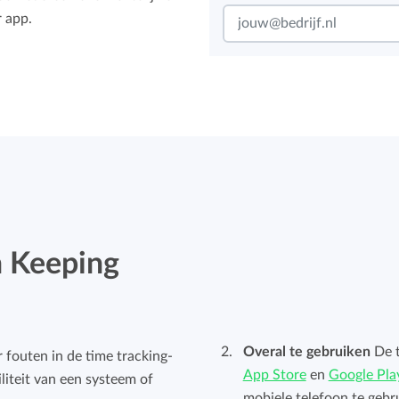
r app.
n Keeping
Overal te gebruiken
De t
fouten in de time tracking-
App Store
en
Google Pla
liteit van een systeem of
mobiele telefoon te gebr