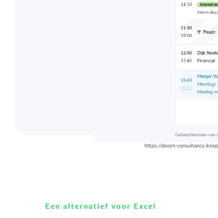
Overzicht en structuur houden
Deel Keeping precies in zoals bij je past.
Bij goed gebruik van
Houd overzicht en pas de structuur aan
die bij jou en je organisatie past.
Rapportage dashboards
Eenvoudig direct inzicht in de uren van je
team of jezelf.
https://doorn-consultancy.keep
Een alternatief voor Excel