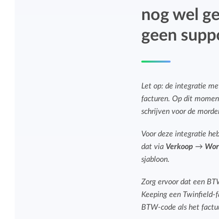
Overzicht en structuur houden
nog wel ge
Deel Keeping precies in zoals bij je past.
Houd overzicht en pas de structuur aan
geen suppo
die bij jou en je organisatie past.
Rapportage dashboards
Eenvoudig direct inzicht in de uren van je
Let op: de integratie m
team of jezelf.
facturen. Op dit moment
schrijven voor de morde
Voor deze integratie heb
dat via
Verkoop
→
Wor
sjabloon.
Zorg ervoor dat een B
Keeping een Twinfield-
BTW-code als het factuu