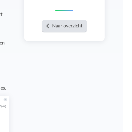
et
Naar overzicht
ren
ies.