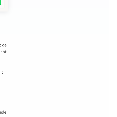
t de
icht
it
eede