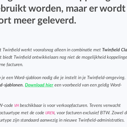
Budget bijhouden
bruikt worden, maar er wordt
Eenvoudig uren factureren met bekende
Houd grip op projecten met handige budget-
rt meer geleverd.
boekhoudpakketten.
overzichten.
Bekijk alle oplossingen
Facturatiekoppelingen
Eenvoudig uren factureren met bekende
et Twinfield werkt vooralsnog alleen in combinatie met
Twinfield Cla
boekhoudpakketten.
 biedt Twinfield ontwikkelaars nog niet de mogelijkheid koppeling
rne facturen.
 je een Word-sjabloon nodig die je instelt in je Twinfield-omgeving.
d-sjablonen
.
Download hier
een voorbeeld van een geldig Word-
TW-code
VH
beschikbaar is voor verkoopfacturen. Tevens verwacht
factuurtype met de code
UREN
, voor facturen exclusief BTW. Zowel 
rtype zijn standaard aanwezig in nieuwe Twinfield-administraties.