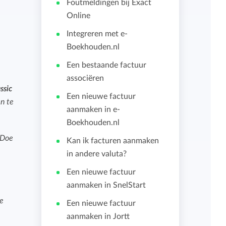
Foutmeldingen bij Exact
Online
Importeren en exporteren
Integreren met e-
Boekhouden.nl
Bekijk alle functies
Een bestaande factuur
associëren
ssic
Een nieuwe factuur
en te
aanmaken in e-
Boekhouden.nl
 Doe
Kan ik facturen aanmaken
in andere valuta?
Een nieuwe factuur
aanmaken in SnelStart
de
Een nieuwe factuur
aanmaken in Jortt