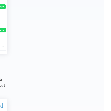
na
Let