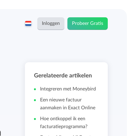
Inloggen
Probeer Gratis
English
Keeping voor...
Nederlands
Tarieven
Gerelateerde artikelen
ZZP-ers en zelfstandigen
Teams
Integreren met Moneybird
Bedrijven
Een nieuwe factuur
aanmaken in Exact Online
Persoonlijk urendashboard
Stichtingen en non-profit
Hoe ontkoppel ik een
facturatieprogramma?
Salarisadministratie koppelingen
n