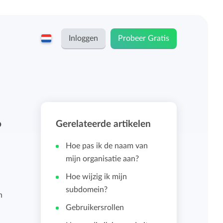
Inloggen
Probeer Gratis
English
Keeping voor...
Nederlands
Tarieven
Gerelateerde artikelen
?
ZZP-ers en zelfstandigen
Teams
Hoe pas ik de naam van
Bedrijven
mijn organisatie aan?
Hoe wijzig ik mijn
Persoonlijk urendashboard
subdomein?
Stichtingen en non-profit
n
Gebruikersrollen
Salarisadministratie koppelingen