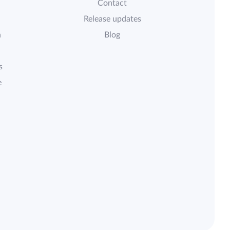
Contact
Release updates
n
Blog
s
e