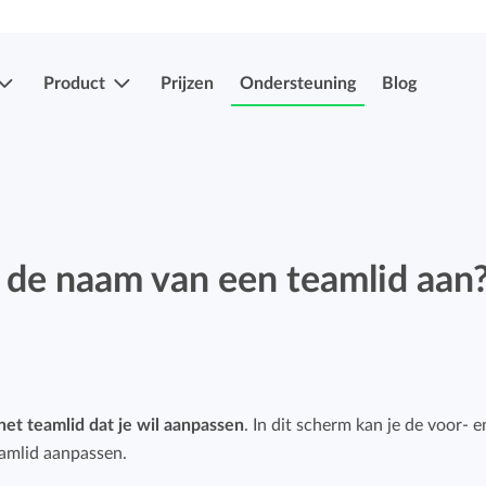
Product
Prijzen
Ondersteuning
Blog
Meer functies
Registraties indienen & goedkeuren
Eenvoudig uren en verlof indien en laten
 de naam van een teamlid aan
Registraties indienen & goedkeuren
goedkeuren.
Eenvoudig uren en verlof indien en laten
goedkeuren.
Mobiele app's
Verlof- en verzuimregistratie
Overal je uren bijhouden, ook onderweg.
het teamlid dat je wil aanpassen
. In dit scherm kan je de voor- e
Eenvoudig ziekte en afwezigheid registreren.
amlid aanpassen.
Facturatiekoppelingen