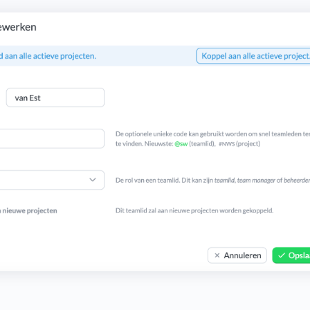
Budget bijhouden
Eenvoudig uren factureren met bekende
Houd grip op projecten met handige budget-
boekhoudpakketten.
overzichten.
Bekijk alle oplossingen
Facturatiekoppelingen
Eenvoudig uren factureren met bekende
boekhoudpakketten.