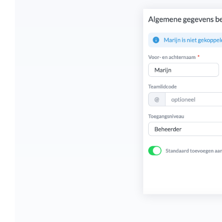
Overzicht en structuur houden
Deel Keeping precies in zoals bij je past.
Houd overzicht en pas de structuur aan
die bij jou en je organisatie past.
Rapportage dashboards
Eenvoudig direct inzicht in de uren van je
team of jezelf.