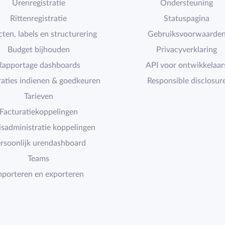
Urenregistratie
Ondersteuning
Rittenregistratie
Statuspagina
cten, labels en structurering
Gebruiksvoorwaarde
Budget bijhouden
Privacyverklaring
Rapportage dashboards
API voor ontwikkelaar
raties indienen & goedkeuren
Responsible disclosur
Tarieven
Facturatiekoppelingen
isadministratie koppelingen
rsoonlijk urendashboard
Teams
mporteren en exporteren