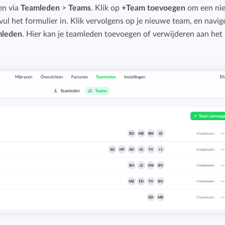
en via
Teamleden
Budget bijhouden
>
Teams
. Klik op
+Team toevoegen
om een ni
Eenvoudig uren factureren met bekende
ul het formulier in. Klik vervolgens op je nieuwe team, en navig
Houd grip op projecten met handige budget-
boekhoudpakketten.
mleden
. Hier kan je teamleden toevoegen of verwijderen aan het
overzichten.
Bekijk alle oplossingen
Facturatiekoppelingen
Eenvoudig uren factureren met bekende
boekhoudpakketten.