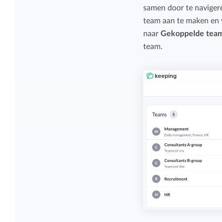
Overzicht en structuur houden
samen door te naviger
Deel Keeping precies in zoals bij je past.
team aan te maken en v
Houd overzicht en pas de structuur aan
naar
Gekoppelde tea
die bij jou en je organisatie past.
team.
Rapportage dashboards
Eenvoudig direct inzicht in de uren van je
team of jezelf.