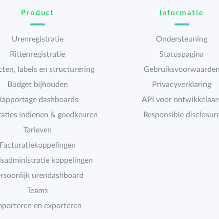
Product
Informatie
Urenregistratie
Ondersteuning
Rittenregistratie
Statuspagina
cten, labels en structurering
Gebruiksvoorwaarde
Budget bijhouden
Privacyverklaring
Rapportage dashboards
API voor ontwikkelaar
raties indienen & goedkeuren
Responsible disclosur
Tarieven
Facturatiekoppelingen
isadministratie koppelingen
rsoonlijk urendashboard
Teams
mporteren en exporteren