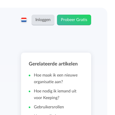
Inloggen
Probeer Gratis
English
Keeping voor...
Nederlands
Tarieven
Gerelateerde artikelen
ZZP-ers en zelfstandigen
Teams
Hoe maak ik een nieuwe
Bedrijven
organisatie aan?
Hoe nodig ik iemand uit
Persoonlijk urendashboard
voor Keeping?
Stichtingen en non-profit
Gebruikersrollen
Salarisadministratie koppelingen