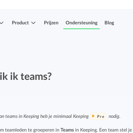
Product
Prijzen
Ondersteuning
Blog
Meer functies
Registraties indienen & goedkeuren
Eenvoudig uren en verlof indien en laten
ik ik teams?
Registraties indienen & goedkeuren
goedkeuren.
Eenvoudig uren en verlof indien en laten
goedkeuren.
Mobiele app's
Verlof- en verzuimregistratie
Overal je uren bijhouden, ook onderweg.
an teams in Keeping heb je minimaal Keeping
nodig.
Pro
Eenvoudig ziekte en afwezigheid registreren.
Facturatiekoppelingen
 om teamleden te groeperen in
Teams
in Keeping. Een team stel je