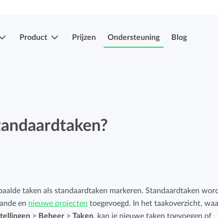
Product
Prijzen
Ondersteuning
Blog
Meer functies
Registraties indienen & goedkeuren
Eenvoudig uren en verlof indien en laten
standaardtaken?
Registraties indienen & goedkeuren
goedkeuren.
Eenvoudig uren en verlof indien en laten
goedkeuren.
Mobiele app's
Verlof- en verzuimregistratie
Overal je uren bijhouden, ook onderweg.
paalde taken als standaardtaken markeren. Standaardtaken wor
Eenvoudig ziekte en afwezigheid registreren.
aande en
nieuwe projecten
toegevoegd. In het taakoverzicht, waa
Facturatiekoppelingen
stellingen
>
Beheer
>
Taken
, kan je nieuwe taken toevoegen of