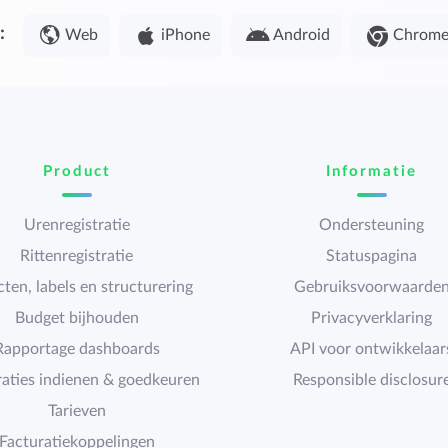
:
Web
iPhone
Android
Chrom
Product
Informatie
Urenregistratie
Ondersteuning
Rittenregistratie
Statuspagina
cten, labels en structurering
Gebruiksvoorwaarde
Budget bijhouden
Privacyverklaring
Rapportage dashboards
API voor ontwikkelaar
raties indienen & goedkeuren
Responsible disclosur
Tarieven
Facturatiekoppelingen