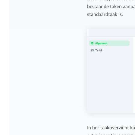
Overzicht en structuur houden
bestaande taken aanp
Deel Keeping precies in zoals bij je past.
standaardtaak is.
Houd overzicht en pas de structuur aan
die bij jou en je organisatie past.
Rapportage dashboards
Eenvoudig direct inzicht in de uren van je
team of jezelf.
In het taakoverzicht ka