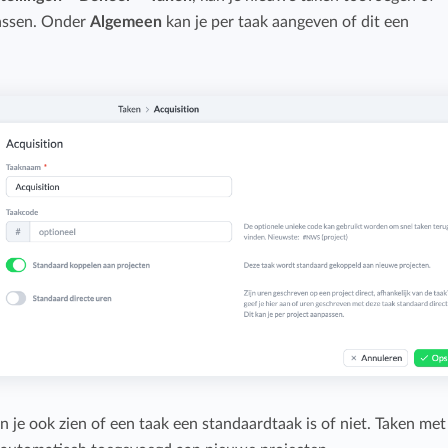
Budget bijhouden
assen. Onder
Algemeen
kan je per taak aangeven of dit een
Eenvoudig uren factureren met bekende
Houd grip op projecten met handige budget-
boekhoudpakketten.
overzichten.
Bekijk alle oplossingen
Facturatiekoppelingen
Eenvoudig uren factureren met bekende
boekhoudpakketten.
n je ook zien of een taak een standaardtaak is of niet. Taken met