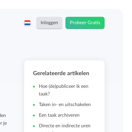
Inloggen
Probeer Gratis
English
Keeping voor...
Nederlands
Tarieven
Gerelateerde artikelen
ZZP-ers en zelfstandigen
Teams
Hoe (de)publiceer ik een
Bedrijven
taak?
Taken in- en uitschakelen
Persoonlijk urendashboard
Stichtingen en non-profit
Een taak archiveren
den
r je
Salarisadministratie koppelingen
Directe en indirecte uren