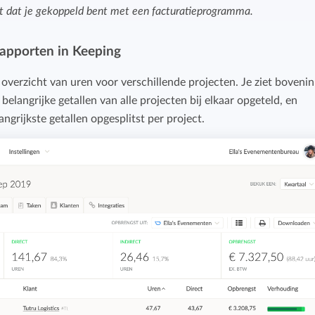
uit dat je gekoppeld bent met een facturatieprogramma.
Budget bijhouden
Eenvoudig uren factureren met bekende
Houd grip op projecten met handige budget-
boekhoudpakketten.
rapporten in Keeping
overzichten.
overzicht van uren voor verschillende projecten. Je ziet boveni
Bekijk alle oplossingen
Facturatiekoppelingen
belangrijke getallen van alle projecten bij elkaar opgeteld, en
Eenvoudig uren factureren met bekende
angrijkste getallen opgesplitst per project.
boekhoudpakketten.