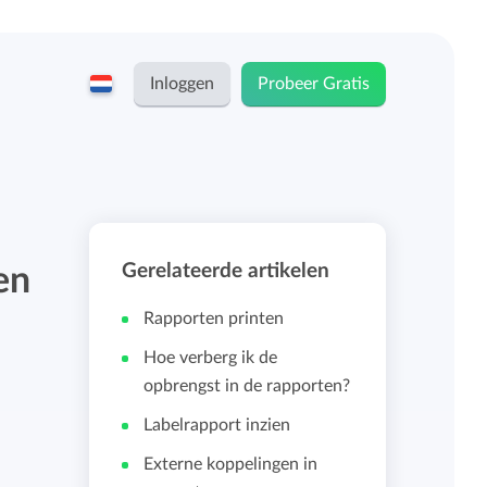
Inloggen
Probeer Gratis
English
Keeping voor...
Nederlands
Tarieven
Gerelateerde artikelen
en
ZZP-ers en zelfstandigen
Teams
Rapporten printen
Bedrijven
Hoe verberg ik de
opbrengst in de rapporten?
Persoonlijk urendashboard
Stichtingen en non-profit
Labelrapport inzien
Salarisadministratie koppelingen
Externe koppelingen in