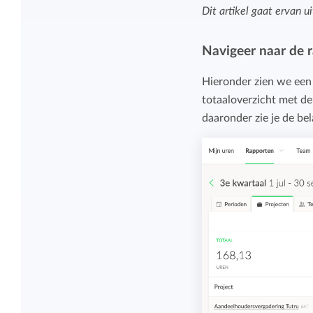
Overzicht en structuur houden
Dit artikel gaat ervan 
Deel Keeping precies in zoals bij je past.
Houd overzicht en pas de structuur aan
Navigeer naar de 
die bij jou en je organisatie past.
Rapportage dashboards
Hieronder zien we een 
totaaloverzicht met de 
Eenvoudig direct inzicht in de uren van je
daaronder zie je de bel
team of jezelf.