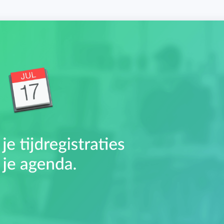
Budget bijhouden
Eenvoudig uren factureren met bekende
Houd grip op projecten met handige budget-
boekhoudpakketten.
overzichten.
Bekijk alle oplossingen
Facturatiekoppelingen
Eenvoudig uren factureren met bekende
boekhoudpakketten.