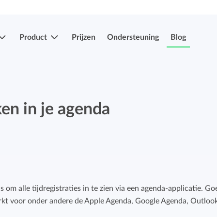
Product
Prijzen
Ondersteuning
Blog
Meer functies
Registraties indienen & goedkeuren
en in je agenda
Eenvoudig uren en verlof indien en laten
Registraties indienen & goedkeuren
goedkeuren.
Eenvoudig uren en verlof indien en laten
goedkeuren.
Mobiele app's
Verlof- en verzuimregistratie
Overal je uren bijhouden, ook onderweg.
s om alle tijdregistraties in te zien via een agenda-applicatie. Go
Eenvoudig ziekte en afwezigheid registreren.
erkt voor onder andere de Apple Agenda, Google Agenda, Outloo
Facturatiekoppelingen