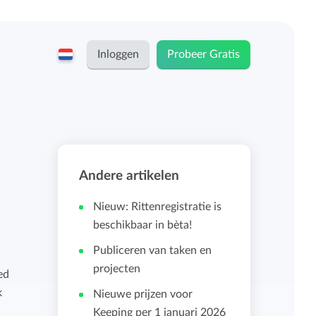
Inloggen
Probeer Gratis
English
Keeping voor...
Nederlands
Tarieven
Andere artikelen
ZZP-ers en zelfstandigen
Teams
Nieuw: Rittenregistratie is
Bedrijven
beschikbaar in bèta!
Publiceren van taken en
Persoonlijk urendashboard
projecten
Stichtingen en non-profit
ed
k
Nieuwe prijzen voor
Salarisadministratie koppelingen
Keeping per 1 januari 2026