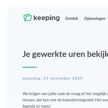
Ontdek
Oplossingen
Tijd bijhouden
Urenregistratie
Je gewerkte uren bekijk
Eenvoudig overal je tijd bijhouden met
Eenvoudig overal je tijd bijhouden met
Keeping.
Keeping.
Projecten en budgetten beheren
Rittenregistratie
maandag, 11 november 2019
Meer grip op projecten en budgetten met
Eenvoudig je kilometers bijhouden.
We krijgen van jullie vaak de vraag of het mogelijk i
uitgebreide rapportages.
nieuws, dat kan met de kalenderintegratie! Het w
Projecten, labels en structurering
Agenda en meer!