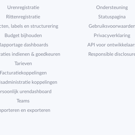
Urenregistratie
Ondersteuning
Rittenregistratie
Statuspagina
cten, labels en structurering
Gebruiksvoorwaarde
Budget bijhouden
Privacyverklaring
Rapportage dashboards
API voor ontwikkelaar
raties indienen & goedkeuren
Responsible disclosur
Tarieven
Facturatiekoppelingen
isadministratie koppelingen
rsoonlijk urendashboard
Teams
mporteren en exporteren