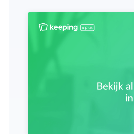
Overzicht en structuur houden
Deel Keeping precies in zoals bij je past.
Houd overzicht en pas de structuur aan
die bij jou en je organisatie past.
Rapportage dashboards
Eenvoudig direct inzicht in de uren van je
team of jezelf.