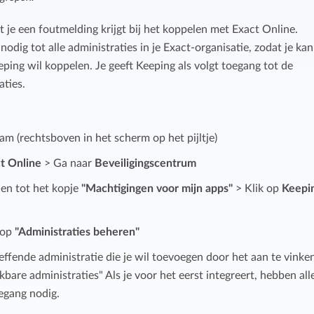
Budget bijhouden
Eenvoudig uren factureren met bekende
je een foutmelding krijgt bij het koppelen met Exact Online.
Houd grip op projecten met handige budget-
boekhoudpakketten.
odig tot alle administraties in je Exact-organisatie, zodat je kan
overzichten.
eping wil koppelen. Je geeft Keeping als volgt toegang tot de
aties.
Bekijk alle oplossingen
Facturatiekoppelingen
Eenvoudig uren factureren met bekende
boekhoudpakketten.
aam (rechtsboven in het scherm op het pijltje)
t Online
> Ga naar
Beveiligingscentrum
den tot het kopje
"Machtigingen voor mijn apps"
> Klik op
Keepi
 op
"Administraties beheren"
effende administratie die je wil toevoegen door het aan te vinken
bare administraties" Als je voor het eerst integreert, hebben all
oegang nodig.