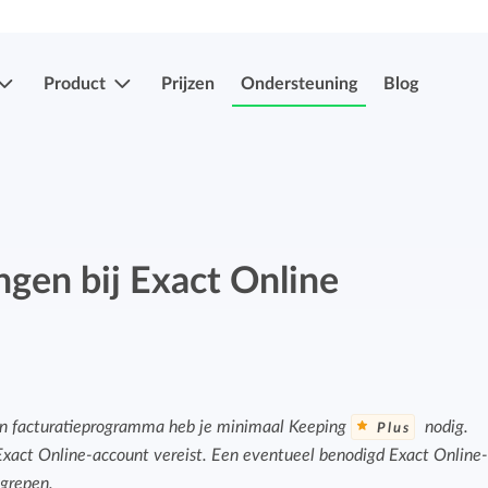
Product
Prijzen
Ondersteuning
Blog
Meer functies
Registraties indienen & goedkeuren
Eenvoudig uren en verlof indien en laten
gen bij Exact Online
Registraties indienen & goedkeuren
goedkeuren.
Eenvoudig uren en verlof indien en laten
goedkeuren.
Mobiele app's
Verlof- en verzuimregistratie
Overal je uren bijhouden, ook onderweg.
n facturatieprogramma heb je minimaal Keeping
nodig.
Plus
Eenvoudig ziekte en afwezigheid registreren.
Exact Online-account vereist. Een eventueel benodigd Exact Online
Facturatiekoppelingen
egrepen.