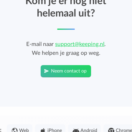
Kom je er nog niet
helemaal uit?
E-mail naar
support@keeping.nl
.
We helpen je graag op weg.
Neem contact op
:
Web
iPhone
Android
Chrom