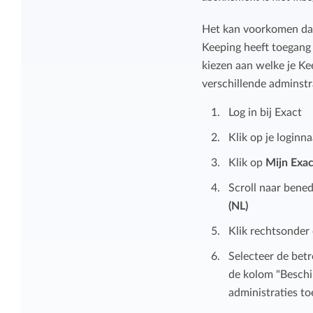
Overzicht en structuur houden
Deel Keeping precies in zoals bij je past.
Het kan voorkomen dat 
Houd overzicht en pas de structuur aan
Keeping heeft toegang n
die bij jou en je organisatie past.
kiezen aan welke je Ke
Rapportage dashboards
verschillende adminstr
Eenvoudig direct inzicht in de uren van je
Log in bij Exact
team of jezelf.
Klik op je loginn
Klik op
Mijn Exac
Scroll naar bene
(NL)
Klik rechtsonder
Selecteer de betr
de kolom "Beschik
administraties t