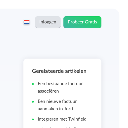
Inloggen
Probeer Gratis
English
Keeping voor...
Nederlands
Tarieven
Gerelateerde artikelen
ZZP-ers en zelfstandigen
Teams
Een bestaande factuur
Bedrijven
associëren
Een nieuwe factuur
Persoonlijk urendashboard
aanmaken in Jortt
Stichtingen en non-profit
Integreren met Twinfield
-
Salarisadministratie koppelingen