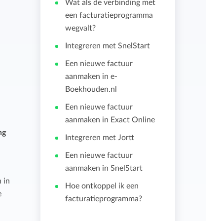
Wat als de verbinding met
een facturatieprogramma
Importeren en exporteren
wegvalt?
Integreren met SnelStart
Bekijk alle functies
Een nieuwe factuur
aanmaken in e-
Boekhouden.nl
Een nieuwe factuur
aanmaken in Exact Online
ng
Integreren met Jortt
Een nieuwe factuur
aanmaken in SnelStart
 in
Hoe ontkoppel ik een
e
facturatieprogramma?