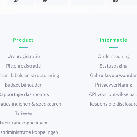
Product
Informatie
Urenregistratie
Ondersteuning
Rittenregistratie
Statuspagina
cten, labels en structurering
Gebruiksvoorwaarde
Budget bijhouden
Privacyverklaring
Rapportage dashboards
API voor ontwikkelaar
raties indienen & goedkeuren
Responsible disclosur
Tarieven
Facturatiekoppelingen
isadministratie koppelingen