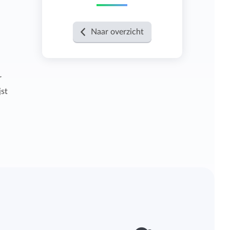
Naar overzicht
r
jst