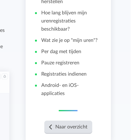
herstellen
Hoe lang blijven mijn
Importeren en exporteren
urenregistraties
beschikbaar?
ies
Bekijk alle functies
Wat zie je op "mijn uren"?
te
Per dag met tijden
Pauze registreren
Registraties indienen
Android- en iOS-
applicaties
Naar overzicht