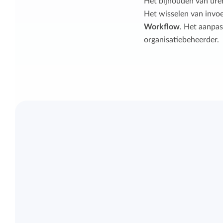
Het bijhouden van ure
Het wisselen van inv
Workflow
. Het aanpa
organisatiebeheerder.