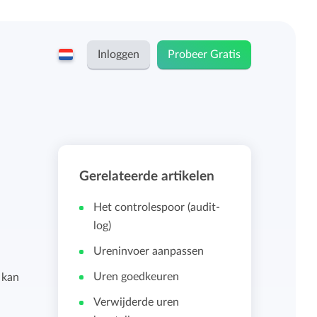
Inloggen
Probeer Gratis
English
Keeping voor...
Nederlands
Tarieven
Gerelateerde artikelen
ZZP-ers en zelfstandigen
Teams
Het controlespoor (audit-
Bedrijven
log)
Ureninvoer aanpassen
Persoonlijk urendashboard
Stichtingen en non-profit
Uren goedkeuren
 kan
Salarisadministratie koppelingen
Verwijderde uren