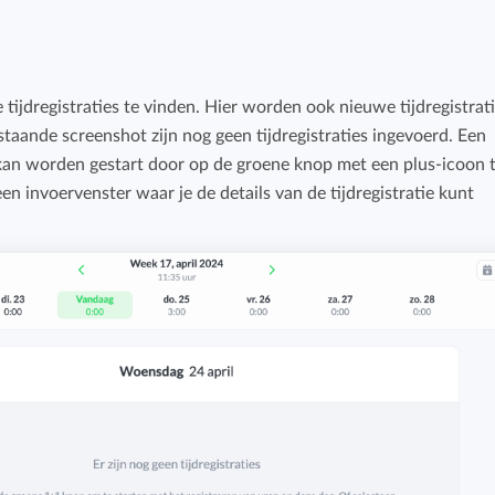
Budget bijhouden
Eenvoudig uren factureren met bekende
Houd grip op projecten met handige budget-
boekhoudpakketten.
overzichten.
e tijdregistraties te vinden. Hier worden ook nieuwe tijdregistrat
staande screenshot zijn nog geen tijdregistraties ingevoerd. Een
Bekijk alle oplossingen
Facturatiekoppelingen
 kan worden gestart door op de groene knop met een plus-icoon 
Eenvoudig uren factureren met bekende
een invoervenster waar je de details van de tijdregistratie kunt
boekhoudpakketten.