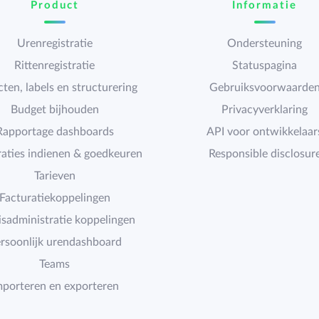
Product
Informatie
Urenregistratie
Ondersteuning
Rittenregistratie
Statuspagina
cten, labels en structurering
Gebruiksvoorwaarde
Budget bijhouden
Privacyverklaring
Rapportage dashboards
API voor ontwikkelaar
raties indienen & goedkeuren
Responsible disclosur
Tarieven
Facturatiekoppelingen
isadministratie koppelingen
rsoonlijk urendashboard
Teams
mporteren en exporteren