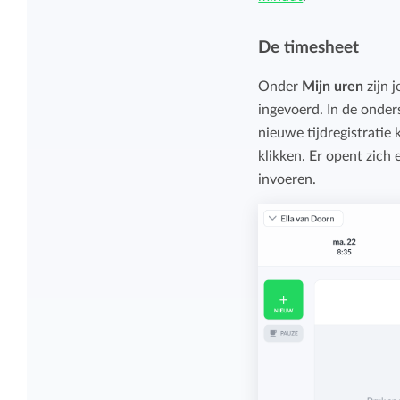
Overzicht en structuur houden
Deel Keeping precies in zoals bij je past.
De timesheet
Houd overzicht en pas de structuur aan
die bij jou en je organisatie past.
Onder
Mijn uren
zijn j
Rapportage dashboards
ingevoerd. In de onder
nieuwe tijdregistratie
Eenvoudig direct inzicht in de uren van je
klikken. Er opent zich 
team of jezelf.
invoeren.