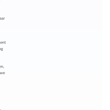
p
aar
ment
ng
en,
uwe