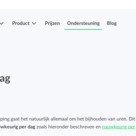
Product
Prijzen
Ondersteuning
Blog
Meer functies
Registraties indienen & goedkeuren
Eenvoudig uren en verlof indien en laten
dag
Registraties indienen & goedkeuren
goedkeuren.
Eenvoudig uren en verlof indien en laten
goedkeuren.
Mobiele app's
Verlof- en verzuimregistratie
Overal je uren bijhouden, ook onderweg.
eping gaat het natuurlijk allemaal om het bijhouden van uren. Dit
Eenvoudig ziekte en afwezigheid registreren.
wkeurig per dag
zoals hieronder beschreven en
nauwkeurig per
Facturatiekoppelingen