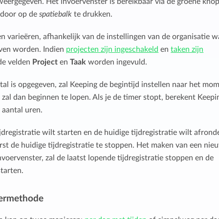
 weergegeven. Het invoervenster is bereikbaar via de groene kno
f door op de
spatiebalk
te drukken.
 varieëren, afhankelijk van de instellingen van de organisatie w
ven worden. Indien
projecten zijn ingeschakeld
en
taken zijn
de velden
Project
en
Taak
worden ingevuld.
tal is opgegeven, zal Keeping de begintijd instellen naar het mo
 zal dan beginnen te lopen. Als je de timer stopt, berekent Keepi
 aantal uren.
jdregistratie wilt starten en de huidige tijdregistratie wilt afrond
erst de huidige tijdregistratie te stoppen. Het maken van een nie
 invoervenster, zal de laatst lopende tijdregistratie stoppen en de
starten.
oermethode