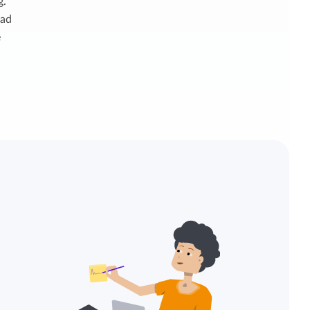
g.
lad
e