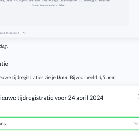
dag.
atie
euwe tijdregistraties zie je
Uren
. Bijvoorbeeld
3,5 uren
.