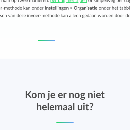
n kan op twee manieren:
per dag met tijden
of simpelweg per da
oer-methode kan onder
Instellingen > Organisatie
onder het tabb
ssen van deze invoer-methode kan alleen gedaan worden door d
Kom je er nog niet
helemaal uit?